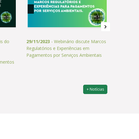
is do
29/11/2023
- Webinário discute Marcos
22/11/202
a
Regulatórios e Experiências em
Webinário,
Pagamentos por Serviços Ambientais
amentos