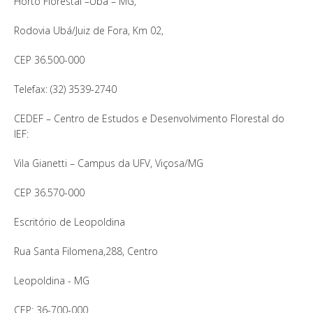
Horto Florestal –Ubá – MG,
Rodovia Ubá/Juiz de Fora, Km 02,
CEP 36.500-000
Telefax: (32) 3539-2740
CEDEF – Centro de Estudos e Desenvolvimento Florestal do
IEF:
Vila Gianetti – Campus da UFV, Viçosa/MG
CEP 36.570-000
Escritório de Leopoldina
Rua Santa Filomena,288, Centro
Leopoldina - MG
CEP: 36-700-000